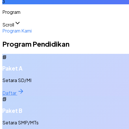
3
Program
Scroll
Program Kami
Program Pendidikan
📘
Paket A
Setara SD/MI
Daftar
📗
Paket B
Setara SMP/MTs