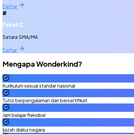
Daftar
📙
Paket C
Setara SMA/MA
Daftar
Mengapa
Wonderkind
?
Kurikulum sesuai standar nasional
Tutor berpengalaman dan bersertifikat
Jam belajar fleksibel
Ijazah diakui negara