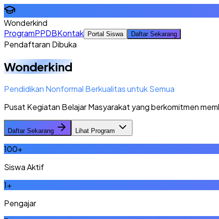
Wonderkind
Program
PPDB
Kontak
Portal Siswa
Daftar Sekarang
Pendaftaran Dibuka
Wonderkind
Pendidikan Nonformal Berkualitas untuk Semua
Pusat Kegiatan Belajar Masyarakat yang berkomitmen memberi
Daftar Sekarang
Lihat Program
100
+
Siswa Aktif
1
+
Pengajar