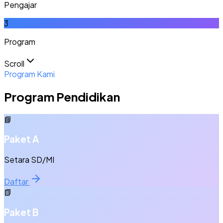
Pengajar
3
Program
Scroll
Program Kami
Program Pendidikan
📘
Paket A
Setara SD/MI
Daftar
📗
Paket B