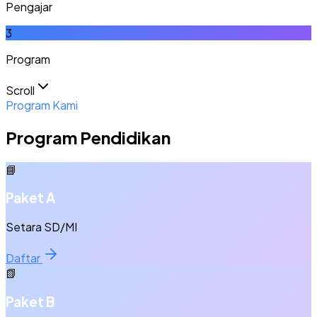
Pengajar
3
Program
Scroll
Program Kami
Program Pendidikan
📘
Paket A
Setara SD/MI
Daftar
📗
Paket B