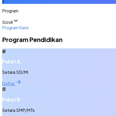
3
Program
Scroll
Program Kami
Program Pendidikan
📘
Paket A
Setara SD/MI
Daftar
📗
Paket B
Setara SMP/MTs