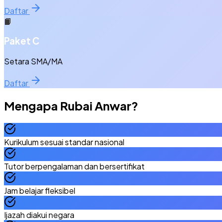
Daftar
📙
Paket C
Setara SMA/MA
Daftar
Mengapa
Rubai Anwar
?
Kurikulum sesuai standar nasional
Tutor berpengalaman dan bersertifikat
Jam belajar fleksibel
Ijazah diakui negara