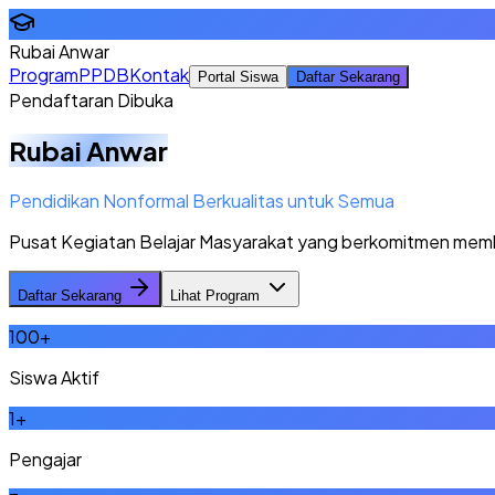
Rubai Anwar
Program
PPDB
Kontak
Portal Siswa
Daftar Sekarang
Pendaftaran Dibuka
Rubai Anwar
Pendidikan Nonformal Berkualitas untuk Semua
Pusat Kegiatan Belajar Masyarakat yang berkomitmen memberi
Daftar Sekarang
Lihat Program
100
+
Siswa Aktif
1
+
Pengajar