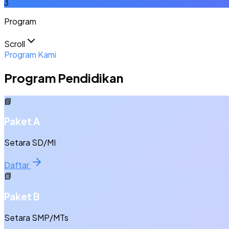
3
Program
Scroll
Program Kami
Program Pendidikan
📘
Paket A
Setara SD/MI
Daftar
📗
Paket B
Setara SMP/MTs