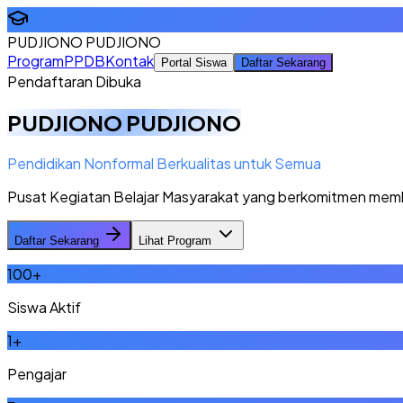
PUDJIONO PUDJIONO
Program
PPDB
Kontak
Portal Siswa
Daftar Sekarang
Pendaftaran Dibuka
PUDJIONO PUDJIONO
Pendidikan Nonformal Berkualitas untuk Semua
Pusat Kegiatan Belajar Masyarakat yang berkomitmen memberi
Daftar Sekarang
Lihat Program
100
+
Siswa Aktif
1
+
Pengajar