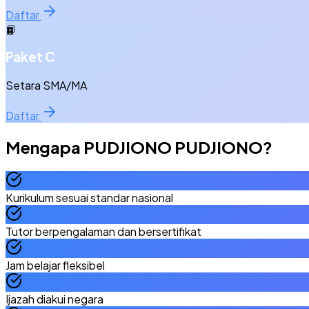
Daftar
📙
Paket C
Setara SMA/MA
Daftar
Mengapa
PUDJIONO PUDJIONO
?
Kurikulum sesuai standar nasional
Tutor berpengalaman dan bersertifikat
Jam belajar fleksibel
Ijazah diakui negara