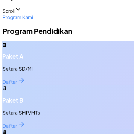
Scroll
Program Kami
Program Pendidikan
📘
Paket A
Setara SD/MI
Daftar
📗
Paket B
Setara SMP/MTs
Daftar
📙