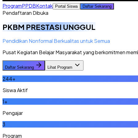
Program
PPDB
Kontak
Portal Siswa
Daftar Sekarang
Pendaftaran Dibuka
PKBM PRESTASI UNGGUL
Pendidikan Nonformal Berkualitas untuk Semua
Pusat Kegiatan Belajar Masyarakat yang berkomitmen memberi
Daftar Sekarang
Lihat Program
244
+
Siswa Aktif
1
+
Pengajar
3
Program