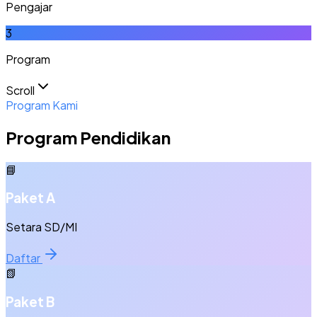
Pengajar
3
Program
Scroll
Program Kami
Program Pendidikan
📘
Paket A
Setara SD/MI
Daftar
📗
Paket B