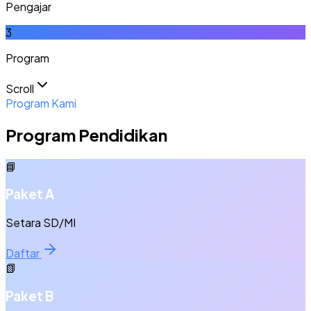
Pengajar
3
Program
Scroll
Program Kami
Program Pendidikan
📘
Paket A
Setara SD/MI
Daftar
📗
Paket B