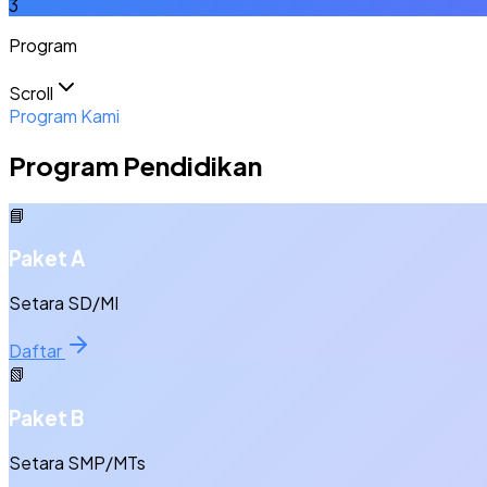
3
Program
Scroll
Program Kami
Program Pendidikan
📘
Paket A
Setara SD/MI
Daftar
📗
Paket B
Setara SMP/MTs