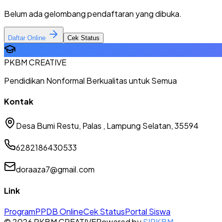
Belum ada gelombang pendaftaran yang dibuka.
Daftar Online
Cek Status
PKBM CREATIVE
Pendidikan Nonformal Berkualitas untuk Semua
Kontak
Desa Bumi Restu, Palas , Lampung Selatan, 35594
6282186430533
doraaza7@gmail.com
Link
Program
PPDB Online
Cek Status
Portal Siswa
©
2026
PKBM CREATIVE
Powered by
SIPKBM