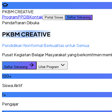
PKBM CREATIVE
Program
PPDB
Kontak
Portal Siswa
Daftar Sekarang
Pendaftaran Dibuka
PKBM CREATIVE
Pendidikan Nonformal Berkualitas untuk Semua
Pusat Kegiatan Belajar Masyarakat yang berkomitmen memberi
Daftar Sekarang
Lihat Program
100
+
Siswa Aktif
1
+
Pengajar