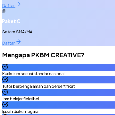
Daftar
📙
Paket C
Setara SMA/MA
Daftar
Mengapa
PKBM CREATIVE
?
Kurikulum sesuai standar nasional
Tutor berpengalaman dan bersertifikat
Jam belajar fleksibel
Ijazah diakui negara