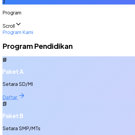
3
Program
Scroll
Program Kami
Program Pendidikan
📘
Paket A
Setara SD/MI
Daftar
📗
Paket B
Setara SMP/MTs