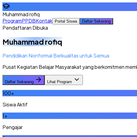
Muhammad rofiq
Program
PPDB
Kontak
Portal Siswa
Daftar Sekarang
Pendaftaran Dibuka
Muhammad rofiq
Pendidikan Nonformal Berkualitas untuk Semua
Pusat Kegiatan Belajar Masyarakat yang berkomitmen memberi
Daftar Sekarang
Lihat Program
100
+
Siswa Aktif
1
+
Pengajar