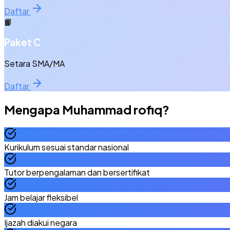
Daftar
📙
Paket C
Setara SMA/MA
Daftar
Mengapa
Muhammad rofiq
?
Kurikulum sesuai standar nasional
Tutor berpengalaman dan bersertifikat
Jam belajar fleksibel
Ijazah diakui negara