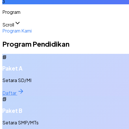
3
Program
Scroll
Program Kami
Program Pendidikan
📘
Paket A
Setara SD/MI
Daftar
📗
Paket B
Setara SMP/MTs