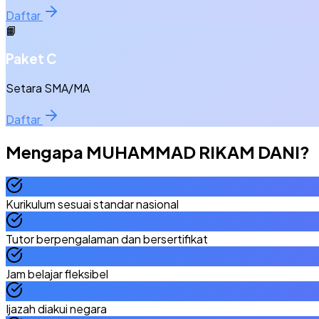
Daftar
📙
Paket C
Setara SMA/MA
Daftar
Mengapa
MUHAMMAD RIKAM DANI
?
Kurikulum sesuai standar nasional
Tutor berpengalaman dan bersertifikat
Jam belajar fleksibel
Ijazah diakui negara