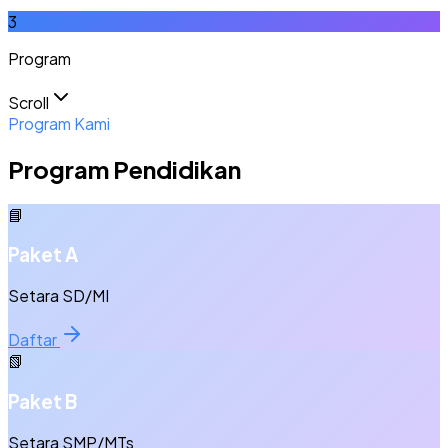
3
Program
Scroll
Program Kami
Program Pendidikan
📘
Paket A
Setara SD/MI
Daftar
📗
Paket B
Setara SMP/MTs