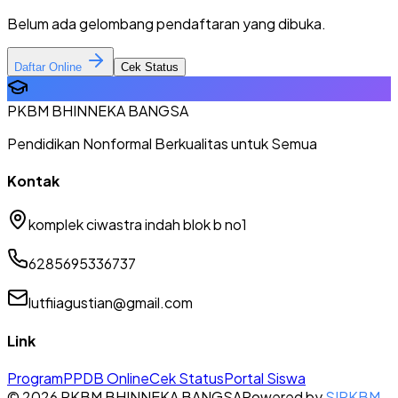
Belum ada gelombang pendaftaran yang dibuka.
Daftar Online
Cek Status
PKBM BHINNEKA BANGSA
Pendidikan Nonformal Berkualitas untuk Semua
Kontak
komplek ciwastra indah blok b no1
6285695336737
lutfiiagustian@gmail.com
Link
Program
PPDB Online
Cek Status
Portal Siswa
©
2026
PKBM BHINNEKA BANGSA
Powered by
SIPKBM