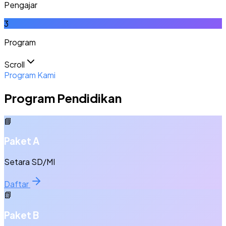
Pengajar
3
Program
Scroll
Program Kami
Program Pendidikan
📘
Paket A
Setara SD/MI
Daftar
📗
Paket B