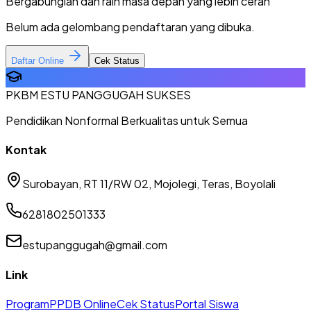
Bergabunglah dan raih masa depan yang lebih cerah
Belum ada gelombang pendaftaran yang dibuka.
Daftar Online
Cek Status
PKBM ESTU PANGGUGAH SUKSES
Pendidikan Nonformal Berkualitas untuk Semua
Kontak
Surobayan, RT 11/RW 02, Mojolegi, Teras, Boyolali
6281802501333
estupanggugah@gmail.com
Link
Program
PPDB Online
Cek Status
Portal Siswa