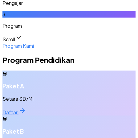
Pengajar
3
Program
Scroll
Program Kami
Program Pendidikan
📘
Paket A
Setara SD/MI
Daftar
📗
Paket B