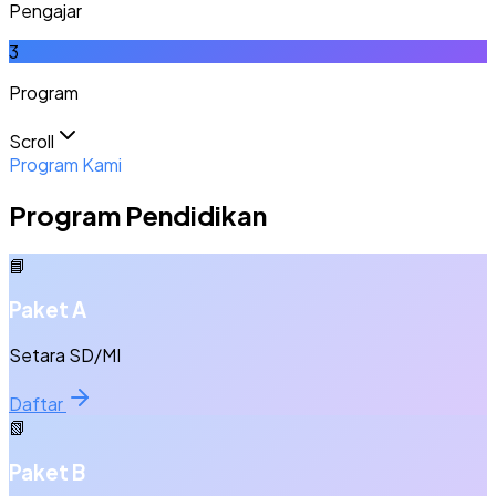
Pengajar
3
Program
Scroll
Program Kami
Program Pendidikan
📘
Paket A
Setara SD/MI
Daftar
📗
Paket B